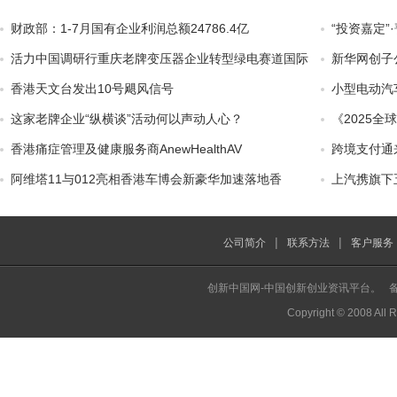
财政部：1-7月国有企业利润总额24786.4亿
“投资嘉定
活力中国调研行重庆老牌变压器企业转型绿电赛道国际
新华网创子
香港天文台发出10号飓风信号
小型电动汽
这家老牌企业“纵横谈”活动何以声动人心？
《2025
香港痛症管理及健康服务商AnewHealthAV
跨境支付通
阿维塔11与012亮相香港车博会新豪华加速落地香
上汽携旗下
|
|
公司简介
联系方法
客户服务
创新中国网-中国创新创业资讯平台。 
Copyright © 2008 