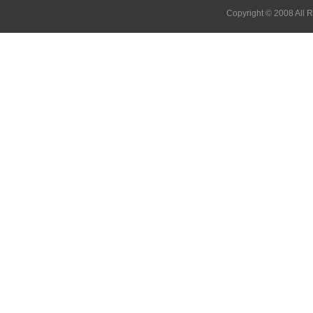
Copyright © 2008 