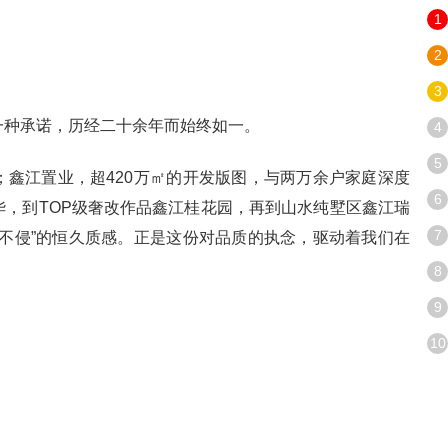
1
2
3
一种承诺，历经二十余年而始终如一。
4
5
鑫江置业，超420万㎡的开发版图，与两万余户家庭深度
6
，到TOP级奢改作品鑫江桂花园，再到山水纯墅区鑫江瑞
7
不侵”的恒久质感。正是这份对品质的执念，驱动着我们在
8
9
10