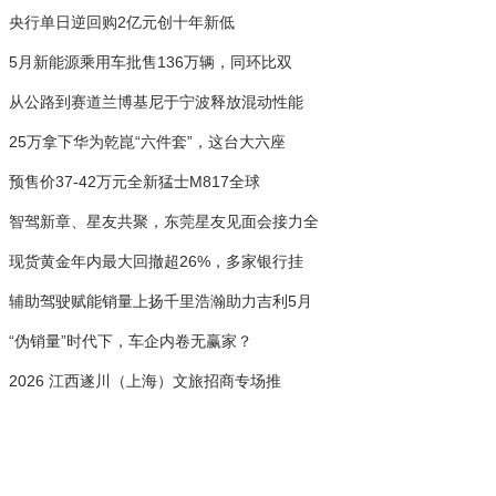
央行单日逆回购2亿元创十年新低
5月新能源乘用车批售136万辆，同环比双
从公路到赛道兰博基尼于宁波释放混动性能
25万拿下华为乾崑“六件套”，这台大六座
预售价37-42万元全新猛士M817全球
智驾新章、星友共聚，东莞星友见面会接力全
现货黄金年内最大回撤超26%，多家银行挂
辅助驾驶赋能销量上扬千里浩瀚助力吉利5月
“伪销量”时代下，车企内卷无赢家？
2026 江西遂川（上海）文旅招商专场推