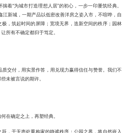
揣着“为城市打造理想人居”的初心，一步一印屡筑经典。
注入鑫江新城，一期产品以低密改善洋房之姿入市，不喧哗，自
之极，筑起时间的屏障；宽境无界，迭新空间的秩序；园林
，让所有不确定都归于笃定。
品质交付，用实景作答，用兑现力赢得信任与赞誉。我们不
那些未被言说的期许。
如何在确定之上，再塑经典。
之跃，于无声处重构家的静谧秩序；公园之界，将自然嵌入