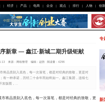
联
经济
产品
电商
企业
观点
排行
人物
创
专
序新章 — 鑫江·新城二期升级钜献
:13
来源：网络整理
编辑：赵胜
阅读量：4296
市将品质刻入底色，每一次落笔，都是对经典的致敬，更是对
；有一种承诺，历经二十余年而始终如一。鑫江集团，连续七
发版图，...
城市将品质刻入底色，每一次落笔，都是对经典的致敬，更
新